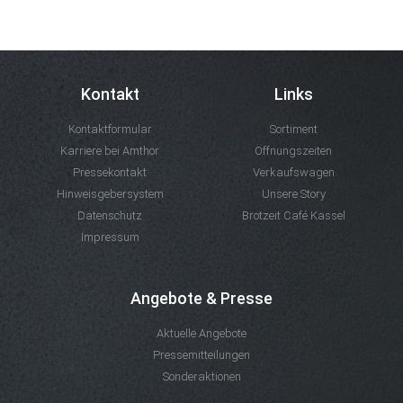
Kontakt
Links
Kontaktformular
Sortiment
Karriere bei Amthor
Öffnungszeiten
Pressekontakt
Verkaufswagen
Hinweisgebersystem
Unsere Story
Datenschutz
Brotzeit Café Kassel
Impressum
Angebote & Presse
Aktuelle Angebote
Pressemitteilungen
Sonderaktionen