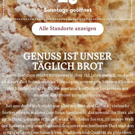
Sonntags geöffnet
Alle Standorte anzeigen
GENUSS IST UNSER
TÄGLICH BROT
Unsere Tradition reicht mittlerweile über 125 Jahre zurück, und seit
all dieser Zeit haben wir das Vergnügen, unsere geschätzten Kunden
mit handgefertigten Backwaren und köstlichen Leckereien aus
unserer Konditorei zu verwöhnen.
Bei uns dreht sich nicht nur alles um Brot und Gebäck; vielmehr
bieten wir ein wahres Geschmackserlebnis, das sowohl Ihr Herz als
auch Ihren Gaumen erfreuen wird. Wir laden Sie ein, in unsere Welt
des Backens einzutauchen und den unverwechselbaren Duft und den
einzigartigen Geschmack von Tradition und Qualität zu genießen.