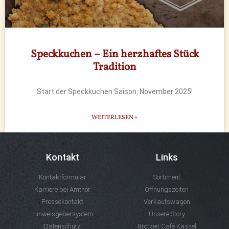
Speckkuchen – Ein herzhaftes Stück
Tradition
Start der Speckkuchen Saison: November 2025!
WEITERLESEN »
Kontakt
Links
Kontaktformular
Sortiment
Karriere bei Amthor
Öffnungszeiten
Pressekontakt
Verkaufswagen
Hinweisgebersystem
Unsere Story
Datenschutz
Brotzeit Café Kassel