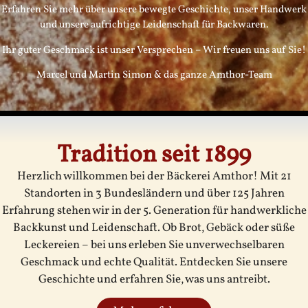
Erfahren Sie mehr über unsere bewegte Geschichte, unser Handwerk
und unsere aufrichtige Leidenschaft für Backwaren.
Ihr guter Geschmack ist unser Versprechen – Wir freuen uns auf Sie!
Marcel und Martin Simon & das ganze Amthor-Team
Tradition seit 1899
Herzlich willkommen bei der Bäckerei Amthor! Mit 21
Standorten in 3 Bundesländern und über 125 Jahren
Erfahrung stehen wir in der 5. Generation für handwerkliche
Backkunst und Leidenschaft. Ob Brot, Gebäck oder süße
Leckereien – bei uns erleben Sie unverwechselbaren
Geschmack und echte Qualität. Entdecken Sie unsere
Geschichte und erfahren Sie, was uns antreibt.