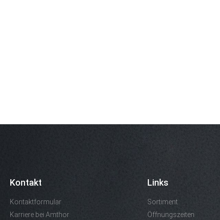
Kontakt
Links
Kontaktformular
Sortiment
Karriere bei Amthor
Öffnungszeiten