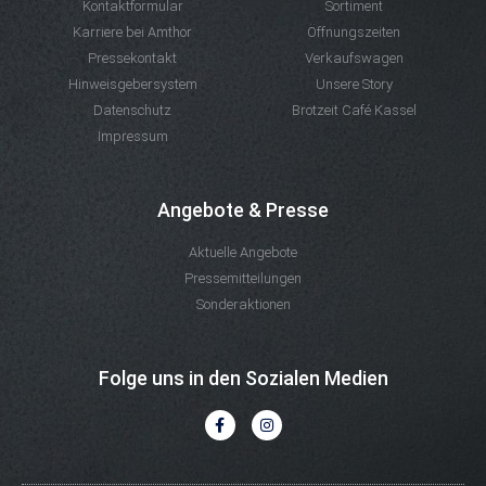
Kontaktformular
Sortiment
Karriere bei Amthor
Öffnungszeiten
Pressekontakt
Verkaufswagen
Hinweisgebersystem
Unsere Story
Datenschutz
Brotzeit Café Kassel
Impressum
Angebote & Presse
Aktuelle Angebote
Pressemitteilungen
Sonderaktionen
Folge uns in den Sozialen Medien