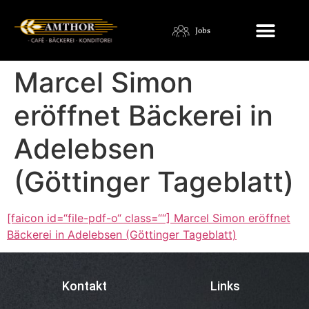
Jobs
Marcel Simon
eröffnet Bäckerei in
Adelebsen
(Göttinger Tageblatt)
[faicon id=“file-pdf-o“ class=““] Marcel Simon eröffnet
Bäckerei in Adelebsen (Göttinger Tageblatt)
Kontakt
Links