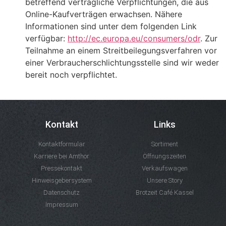
betreffend vertragliche Verpflichtungen, die aus
Online-Kaufverträgen erwachsen. Nähere
Informationen sind unter dem folgenden Link
verfügbar:
http://ec.europa.eu/consumers/odr
. Zur
Teilnahme an einem Streitbeilegungsverfahren vor
einer Verbraucherschlichtungsstelle sind wir weder
bereit noch verpflichtet.
Kontakt
Links
Kontaktformular
Sortiment
Karriere bei Amthor
Öffnungszeiten
Pressekontakt
Verkaufswagen
Hinweisgebersystem
Unsere Story
Datenschutz
Brotzeit Café Kassel
Impressum